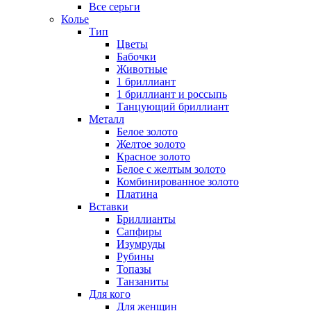
Все серьги
Колье
Тип
Цветы
Бабочки
Животные
1 бриллиант
1 бриллиант и россыпь
Танцующий бриллиант
Металл
Белое золото
Желтое золото
Красное золото
Белое с желтым золото
Комбинированное золото
Платина
Вставки
Бриллианты
Сапфиры
Изумруды
Рубины
Топазы
Танзаниты
Для кого
Для женщин