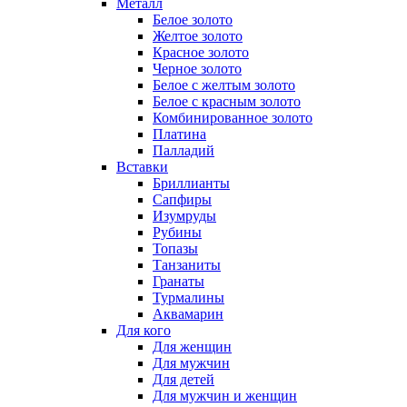
Металл
Белое золото
Желтое золото
Красное золото
Черное золото
Белое с желтым золото
Белое с красным золото
Комбинированное золото
Платина
Палладий
Вставки
Бриллианты
Сапфиры
Изумруды
Рубины
Топазы
Танзаниты
Гранаты
Турмалины
Аквамарин
Для кого
Для женщин
Для мужчин
Для детей
Для мужчин и женщин