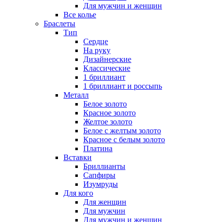
Для мужчин и женщин
Все колье
Браслеты
Тип
Сердце
На руку
Дизайнерские
Классические
1 бриллиант
1 бриллиант и россыпь
Металл
Белое золото
Красное золото
Желтое золото
Белое с желтым золото
Красное с белым золото
Платина
Вставки
Бриллианты
Сапфиры
Изумруды
Для кого
Для женщин
Для мужчин
Для мужчин и женщин