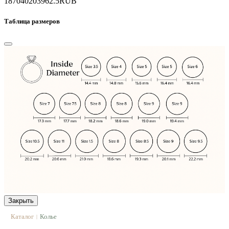
187040
203962.5
RUB
Таблица размеров
Закрыть
Каталог
Колье
|