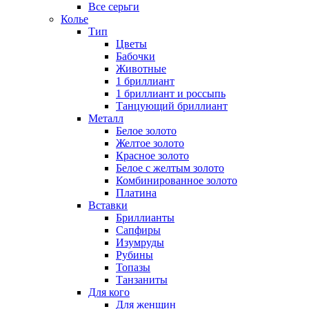
Все серьги
Колье
Тип
Цветы
Бабочки
Животные
1 бриллиант
1 бриллиант и россыпь
Танцующий бриллиант
Металл
Белое золото
Желтое золото
Красное золото
Белое с желтым золото
Комбинированное золото
Платина
Вставки
Бриллианты
Сапфиры
Изумруды
Рубины
Топазы
Танзаниты
Для кого
Для женщин