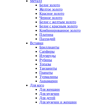
Металл
Белое золото
Желтое золото
Красное золото
Черное золото
Белое с желтым золото
Белое с красным золото
Комбинированное золото
Платина
Палладий
Вставки
Бриллианты
Сапфиры
Изумруды
Рубины
Топазы
Танзаниты
Гранаты
Турмалины
Аквамарин
Для кого
Для женщин
Для мужчин
Для детей
Для мужчин и женщин