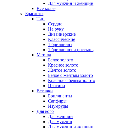
Для мужчин и женщин
Все колье
Браслеты
Тип
Сердце
На руку
Дизайнерские
Классические
1 бриллиант
1 бриллиант и россыпь
Металл
Белое золото
Красное золото
Желтое золото
Белое с желтым золото
Красное с белым золото
Платина
Вставки
Бриллианты
Сапфиры
Изумруды
Для кого
Для женщин
Для мужчин
Для мужчин и женщин