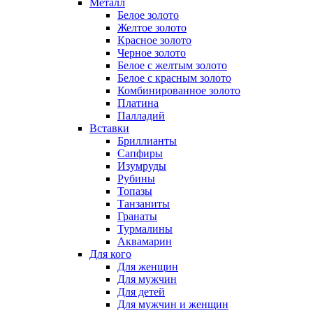
Металл
Белое золото
Желтое золото
Красное золото
Черное золото
Белое с желтым золото
Белое с красным золото
Комбинированное золото
Платина
Палладий
Вставки
Бриллианты
Сапфиры
Изумруды
Рубины
Топазы
Танзаниты
Гранаты
Турмалины
Аквамарин
Для кого
Для женщин
Для мужчин
Для детей
Для мужчин и женщин