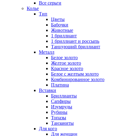
Все серьги
Колье
Тип
Цветы
Бабочки
Животные
1 бриллиант
1 бриллиант и россыпь
Танцующий бриллиант
Металл
Белое золото
Желтое золото
Красное золото
Белое с желтым золото
Комбинированное золото
Платина
Вставки
Бриллианты
Сапфиры
Изумруды
Рубины
Топазы
Танзаниты
Для кого
Для женщин