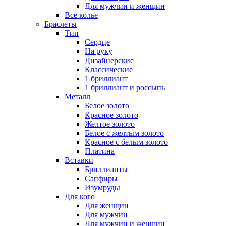
Для мужчин и женщин
Все колье
Браслеты
Тип
Сердце
На руку
Дизайнерские
Классические
1 бриллиант
1 бриллиант и россыпь
Металл
Белое золото
Красное золото
Желтое золото
Белое с желтым золото
Красное с белым золото
Платина
Вставки
Бриллианты
Сапфиры
Изумруды
Для кого
Для женщин
Для мужчин
Для мужчин и женщин