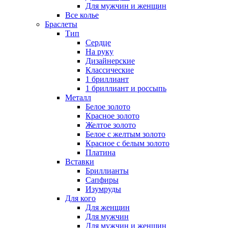
Для мужчин и женщин
Все колье
Браслеты
Тип
Сердце
На руку
Дизайнерские
Классические
1 бриллиант
1 бриллиант и россыпь
Металл
Белое золото
Красное золото
Желтое золото
Белое с желтым золото
Красное с белым золото
Платина
Вставки
Бриллианты
Сапфиры
Изумруды
Для кого
Для женщин
Для мужчин
Для мужчин и женщин