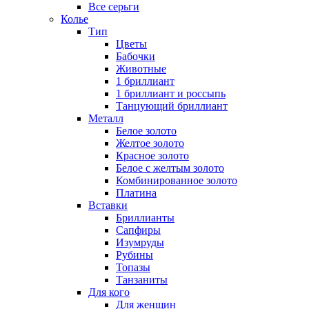
Все серьги
Колье
Тип
Цветы
Бабочки
Животные
1 бриллиант
1 бриллиант и россыпь
Танцующий бриллиант
Металл
Белое золото
Желтое золото
Красное золото
Белое с желтым золото
Комбинированное золото
Платина
Вставки
Бриллианты
Сапфиры
Изумруды
Рубины
Топазы
Танзаниты
Для кого
Для женщин