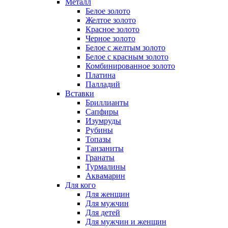
Металл
Белое золото
Желтое золото
Красное золото
Черное золото
Белое с желтым золото
Белое с красным золото
Комбинированное золото
Платина
Палладий
Вставки
Бриллианты
Сапфиры
Изумруды
Рубины
Топазы
Танзаниты
Гранаты
Турмалины
Аквамарин
Для кого
Для женщин
Для мужчин
Для детей
Для мужчин и женщин