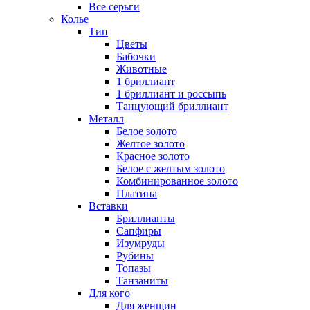
Все серьги
Колье
Тип
Цветы
Бабочки
Животные
1 бриллиант
1 бриллиант и россыпь
Танцующий бриллиант
Металл
Белое золото
Желтое золото
Красное золото
Белое с желтым золото
Комбинированное золото
Платина
Вставки
Бриллианты
Сапфиры
Изумруды
Рубины
Топазы
Танзаниты
Для кого
Для женщин