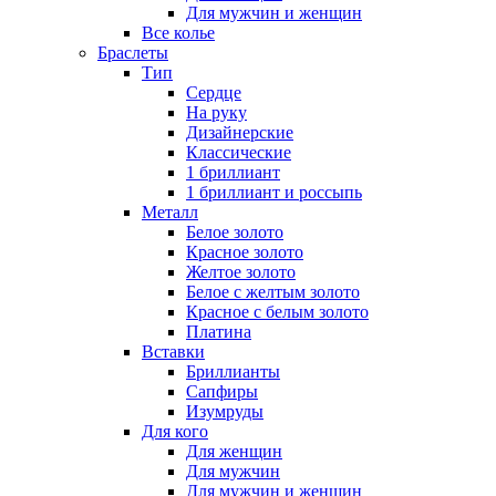
Для мужчин и женщин
Все колье
Браслеты
Тип
Сердце
На руку
Дизайнерские
Классические
1 бриллиант
1 бриллиант и россыпь
Металл
Белое золото
Красное золото
Желтое золото
Белое с желтым золото
Красное с белым золото
Платина
Вставки
Бриллианты
Сапфиры
Изумруды
Для кого
Для женщин
Для мужчин
Для мужчин и женщин