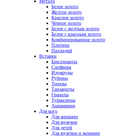
Металл
Белое золото
Желтое золото
Красное золото
Черное золото
Белое с желтым золото
Белое с красным золото
Комбинированное золото
Платина
Палладий
Вставки
Бриллианты
Сапфиры
Изумруды
Рубины
Топазы
Танзаниты
Гранаты
Турмалины
Аквамарин
Для кого
Для женщин
Для мужчин
Для детей
Для мужчин и женщин