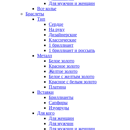
Для мужчин и женщин
Все колье
Браслеты
Тип
Сердце
На руку
Дизайнерские
Классические
1 бриллиант
1 бриллиант и россыпь
Металл
Белое золото
Красное золото
Желтое золото
Белое с желтым золото
Красное с белым золото
Платина
Вставки
Бриллианты
Сапфиры
Изумруды
Для кого
Для женщин
Для мужчин
Для мужчин и женщин