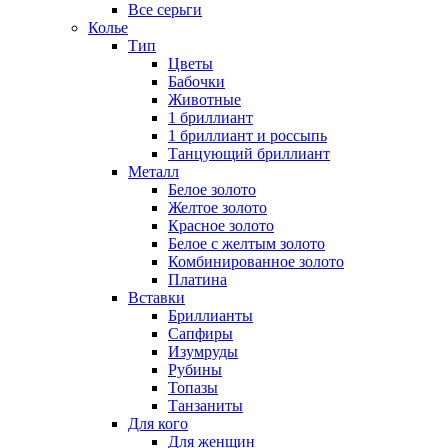
Все серьги
Колье
Тип
Цветы
Бабочки
Животные
1 бриллиант
1 бриллиант и россыпь
Танцующий бриллиант
Металл
Белое золото
Желтое золото
Красное золото
Белое с желтым золото
Комбинированное золото
Платина
Вставки
Бриллианты
Сапфиры
Изумруды
Рубины
Топазы
Танзаниты
Для кого
Для женщин