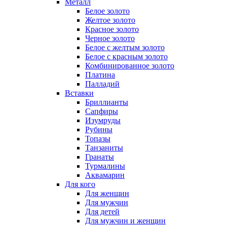
Металл
Белое золото
Желтое золото
Красное золото
Черное золото
Белое с желтым золото
Белое с красным золото
Комбинированное золото
Платина
Палладий
Вставки
Бриллианты
Сапфиры
Изумруды
Рубины
Топазы
Танзаниты
Гранаты
Турмалины
Аквамарин
Для кого
Для женщин
Для мужчин
Для детей
Для мужчин и женщин