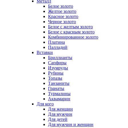
Металл
Белое золото
Желтое золото
Красное золото
Черное золото
Белое с желтым золото
Белое с красным золото
Комбинированное золото
Платина
Палладий
Вставки
Бриллианты
Сапфиры
Изумруды
Рубины
Топазы
Танзаниты
Гранаты
Турмалины
Аквамарин
Для кого
Для женщин
Для мужчин
Для детей
Для мужчин и женщин