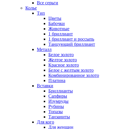
Все серьги
Колье
Тип
Цветы
Бабочки
Животные
1 бриллиант
1 бриллиант и россыпь
Танцующий бриллиант
Металл
Белое золото
Желтое золото
Красное золото
Белое с желтым золото
Комбинированное золото
Платина
Вставки
Бриллианты
Сапфиры
Изумруды
Рубины
Топазы
Танзаниты
Для кого
Для женщин