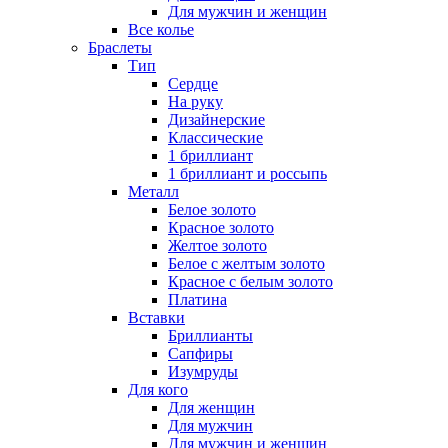
Для мужчин и женщин
Все колье
Браслеты
Тип
Сердце
На руку
Дизайнерские
Классические
1 бриллиант
1 бриллиант и россыпь
Металл
Белое золото
Красное золото
Желтое золото
Белое с желтым золото
Красное с белым золото
Платина
Вставки
Бриллианты
Сапфиры
Изумруды
Для кого
Для женщин
Для мужчин
Для мужчин и женщин