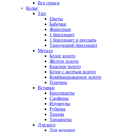
Все серьги
Колье
Тип
Цветы
Бабочки
Животные
1 бриллиант
1 бриллиант и россыпь
Танцующий бриллиант
Металл
Белое золото
Желтое золото
Красное золото
Белое с желтым золото
Комбинированное золото
Платина
Вставки
Бриллианты
Сапфиры
Изумруды
Рубины
Топазы
Танзаниты
Для кого
Для женщин