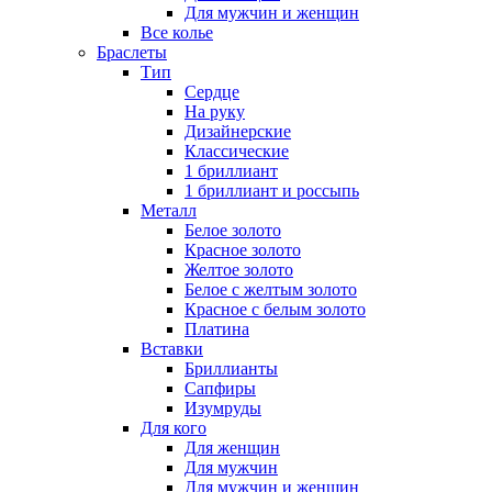
Для мужчин и женщин
Все колье
Браслеты
Тип
Сердце
На руку
Дизайнерские
Классические
1 бриллиант
1 бриллиант и россыпь
Металл
Белое золото
Красное золото
Желтое золото
Белое с желтым золото
Красное с белым золото
Платина
Вставки
Бриллианты
Сапфиры
Изумруды
Для кого
Для женщин
Для мужчин
Для мужчин и женщин