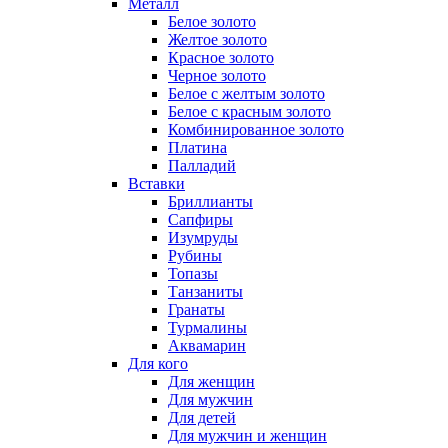
Металл
Белое золото
Желтое золото
Красное золото
Черное золото
Белое с желтым золото
Белое с красным золото
Комбинированное золото
Платина
Палладий
Вставки
Бриллианты
Сапфиры
Изумруды
Рубины
Топазы
Танзаниты
Гранаты
Турмалины
Аквамарин
Для кого
Для женщин
Для мужчин
Для детей
Для мужчин и женщин