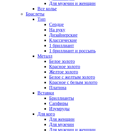
Для мужчин и женщин
Все колье
Браслеты
Тип
Сердце
На руку
Дизайнерские
Классические
1 бриллиант
1 бриллиант и россыпь
Металл
Белое золото
Красное золото
Желтое золото
Белое с желтым золото
Красное с белым золото
Платина
Вставки
Бриллианты
Сапфиры
Изумруды
Для кого
Для женщин
Для мужчин
Для мужчин и женщин