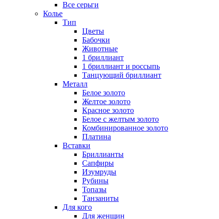
Все серьги
Колье
Тип
Цветы
Бабочки
Животные
1 бриллиант
1 бриллиант и россыпь
Танцующий бриллиант
Металл
Белое золото
Желтое золото
Красное золото
Белое с желтым золото
Комбинированное золото
Платина
Вставки
Бриллианты
Сапфиры
Изумруды
Рубины
Топазы
Танзаниты
Для кого
Для женщин