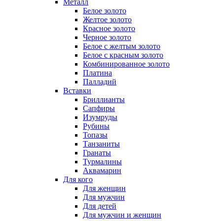
Металл
Белое золото
Желтое золото
Красное золото
Черное золото
Белое с желтым золото
Белое с красным золото
Комбинированное золото
Платина
Палладий
Вставки
Бриллианты
Сапфиры
Изумруды
Рубины
Топазы
Танзаниты
Гранаты
Турмалины
Аквамарин
Для кого
Для женщин
Для мужчин
Для детей
Для мужчин и женщин