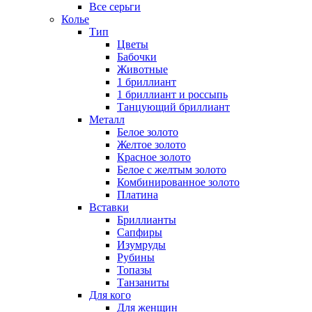
Все серьги
Колье
Тип
Цветы
Бабочки
Животные
1 бриллиант
1 бриллиант и россыпь
Танцующий бриллиант
Металл
Белое золото
Желтое золото
Красное золото
Белое с желтым золото
Комбинированное золото
Платина
Вставки
Бриллианты
Сапфиры
Изумруды
Рубины
Топазы
Танзаниты
Для кого
Для женщин