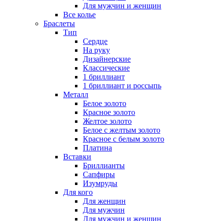
Для мужчин и женщин
Все колье
Браслеты
Тип
Сердце
На руку
Дизайнерские
Классические
1 бриллиант
1 бриллиант и россыпь
Металл
Белое золото
Красное золото
Желтое золото
Белое с желтым золото
Красное с белым золото
Платина
Вставки
Бриллианты
Сапфиры
Изумруды
Для кого
Для женщин
Для мужчин
Для мужчин и женщин