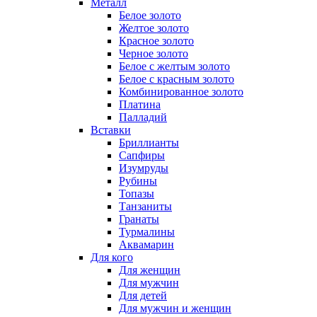
Металл
Белое золото
Желтое золото
Красное золото
Черное золото
Белое с желтым золото
Белое с красным золото
Комбинированное золото
Платина
Палладий
Вставки
Бриллианты
Сапфиры
Изумруды
Рубины
Топазы
Танзаниты
Гранаты
Турмалины
Аквамарин
Для кого
Для женщин
Для мужчин
Для детей
Для мужчин и женщин