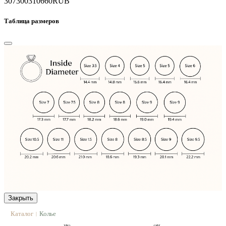
307300
310660
RUB
Таблица размеров
Закрыть
Каталог
Колье
|