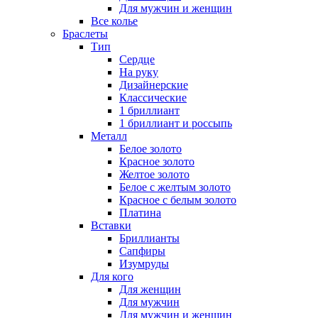
Для мужчин и женщин
Все колье
Браслеты
Тип
Сердце
На руку
Дизайнерские
Классические
1 бриллиант
1 бриллиант и россыпь
Металл
Белое золото
Красное золото
Желтое золото
Белое с желтым золото
Красное с белым золото
Платина
Вставки
Бриллианты
Сапфиры
Изумруды
Для кого
Для женщин
Для мужчин
Для мужчин и женщин