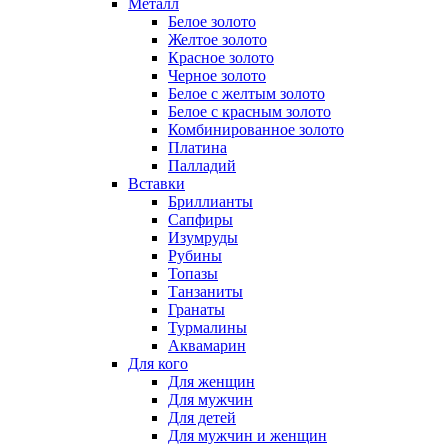
Металл
Белое золото
Желтое золото
Красное золото
Черное золото
Белое с желтым золото
Белое с красным золото
Комбинированное золото
Платина
Палладий
Вставки
Бриллианты
Сапфиры
Изумруды
Рубины
Топазы
Танзаниты
Гранаты
Турмалины
Аквамарин
Для кого
Для женщин
Для мужчин
Для детей
Для мужчин и женщин