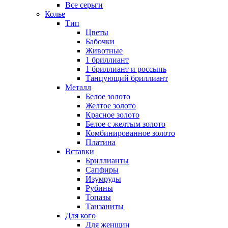
Все серьги
Колье
Тип
Цветы
Бабочки
Животные
1 бриллиант
1 бриллиант и россыпь
Танцующий бриллиант
Металл
Белое золото
Желтое золото
Красное золото
Белое с желтым золото
Комбинированное золото
Платина
Вставки
Бриллианты
Сапфиры
Изумруды
Рубины
Топазы
Танзаниты
Для кого
Для женщин