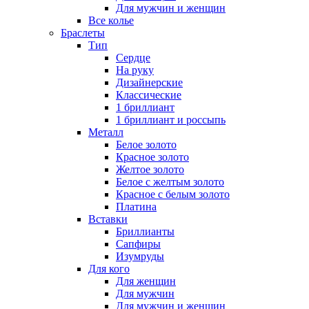
Для мужчин и женщин
Все колье
Браслеты
Тип
Сердце
На руку
Дизайнерские
Классические
1 бриллиант
1 бриллиант и россыпь
Металл
Белое золото
Красное золото
Желтое золото
Белое с желтым золото
Красное с белым золото
Платина
Вставки
Бриллианты
Сапфиры
Изумруды
Для кого
Для женщин
Для мужчин
Для мужчин и женщин