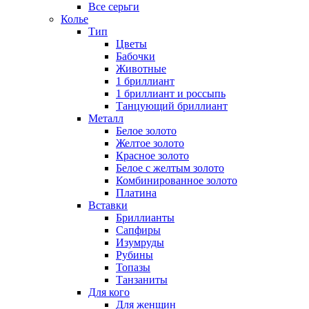
Все серьги
Колье
Тип
Цветы
Бабочки
Животные
1 бриллиант
1 бриллиант и россыпь
Танцующий бриллиант
Металл
Белое золото
Желтое золото
Красное золото
Белое с желтым золото
Комбинированное золото
Платина
Вставки
Бриллианты
Сапфиры
Изумруды
Рубины
Топазы
Танзаниты
Для кого
Для женщин