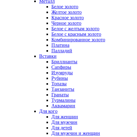
Металл
Белое золото
Желтое золото
Красное золото
Черное золото
Белое с желтым золото
Белое с красным золото
Комбинированное золото
Платина
Палладий
Вставки
Бриллианты
Сапфиры
Изумруды
Рубины
Топазы
Танзаниты
Гранаты
Турмалины
Аквамарин
Для кого
Для женщин
Для мужчин
Для детей
Для мужчин и женщин