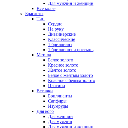
Для мужчин и женщин
Все колье
Браслеты
Тип
Сердце
На руку
Дизайнерские
Классические
1 бриллиант
1 бриллиант и россыпь
Металл
Белое золото
Красное золото
Желтое золото
Белое с желтым золото
Красное с белым золото
Платина
Вставки
Бриллианты
Сапфиры
Изумруды
Для кого
Для женщин
Для мужчин
Для мужчин и женщин