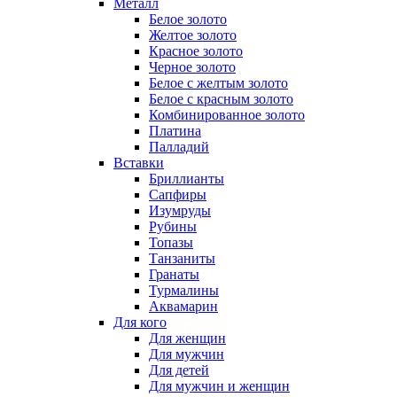
Металл
Белое золото
Желтое золото
Красное золото
Черное золото
Белое с желтым золото
Белое с красным золото
Комбинированное золото
Платина
Палладий
Вставки
Бриллианты
Сапфиры
Изумруды
Рубины
Топазы
Танзаниты
Гранаты
Турмалины
Аквамарин
Для кого
Для женщин
Для мужчин
Для детей
Для мужчин и женщин