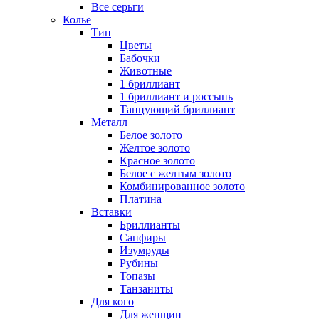
Все серьги
Колье
Тип
Цветы
Бабочки
Животные
1 бриллиант
1 бриллиант и россыпь
Танцующий бриллиант
Металл
Белое золото
Желтое золото
Красное золото
Белое с желтым золото
Комбинированное золото
Платина
Вставки
Бриллианты
Сапфиры
Изумруды
Рубины
Топазы
Танзаниты
Для кого
Для женщин