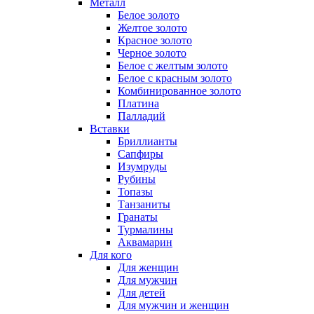
Металл
Белое золото
Желтое золото
Красное золото
Черное золото
Белое с желтым золото
Белое с красным золото
Комбинированное золото
Платина
Палладий
Вставки
Бриллианты
Сапфиры
Изумруды
Рубины
Топазы
Танзаниты
Гранаты
Турмалины
Аквамарин
Для кого
Для женщин
Для мужчин
Для детей
Для мужчин и женщин