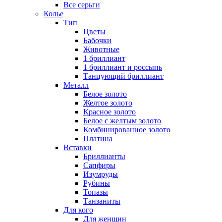
Все серьги
Колье
Тип
Цветы
Бабочки
Животные
1 бриллиант
1 бриллиант и россыпь
Танцующий бриллиант
Металл
Белое золото
Желтое золото
Красное золото
Белое с желтым золото
Комбинированное золото
Платина
Вставки
Бриллианты
Сапфиры
Изумруды
Рубины
Топазы
Танзаниты
Для кого
Для женщин