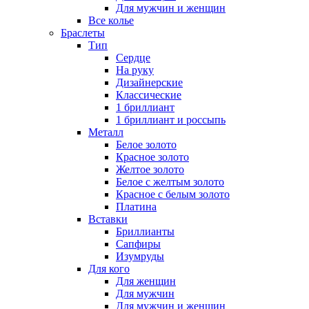
Для мужчин и женщин
Все колье
Браслеты
Тип
Сердце
На руку
Дизайнерские
Классические
1 бриллиант
1 бриллиант и россыпь
Металл
Белое золото
Красное золото
Желтое золото
Белое с желтым золото
Красное с белым золото
Платина
Вставки
Бриллианты
Сапфиры
Изумруды
Для кого
Для женщин
Для мужчин
Для мужчин и женщин