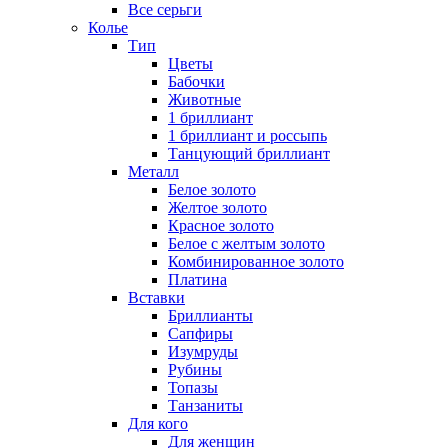
Все серьги
Колье
Тип
Цветы
Бабочки
Животные
1 бриллиант
1 бриллиант и россыпь
Танцующий бриллиант
Металл
Белое золото
Желтое золото
Красное золото
Белое с желтым золото
Комбинированное золото
Платина
Вставки
Бриллианты
Сапфиры
Изумруды
Рубины
Топазы
Танзаниты
Для кого
Для женщин