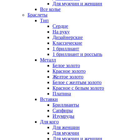
Для мужчин и женщин
Все колье
Браслеты
Тип
Сердце
На руку
Дизайнерские
Классические
1 бриллиант
1 бриллиант и россыпь
Металл
Белое золото
Красное золото
Желтое золото
Белое с желтым золото
Красное с белым золото
Платина
Вставки
Бриллианты
Сапфиры
Изумруды
Для кого
Для женщин
Для мужчин
Для мужчин и женщин