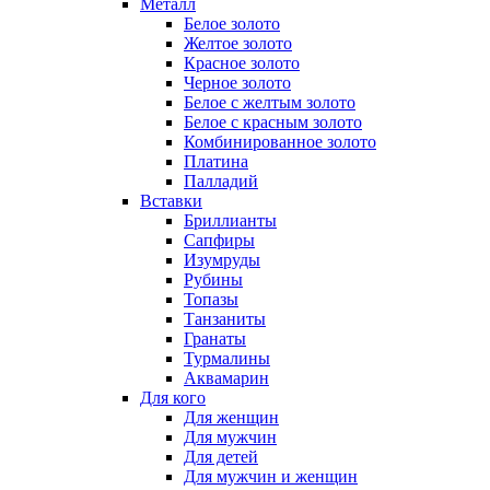
Металл
Белое золото
Желтое золото
Красное золото
Черное золото
Белое с желтым золото
Белое с красным золото
Комбинированное золото
Платина
Палладий
Вставки
Бриллианты
Сапфиры
Изумруды
Рубины
Топазы
Танзаниты
Гранаты
Турмалины
Аквамарин
Для кого
Для женщин
Для мужчин
Для детей
Для мужчин и женщин