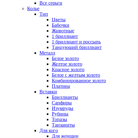
Все серьги
Колье
Тип
Цветы
Бабочки
Животные
1 бриллиант
1 бриллиант и россыпь
Танцующий бриллиант
Металл
Белое золото
Желтое золото
Красное золото
Белое с желтым золото
Комбинированное золото
Платина
Вставки
Бриллианты
Сапфиры
Изумруды
Рубины
Топазы
Танзаниты
Для кого
Для женщин