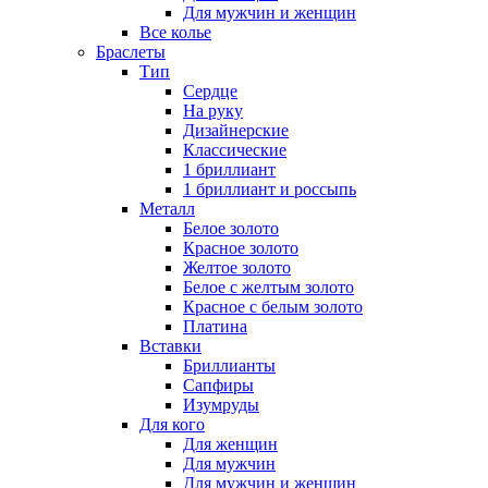
Для мужчин и женщин
Все колье
Браслеты
Тип
Сердце
На руку
Дизайнерские
Классические
1 бриллиант
1 бриллиант и россыпь
Металл
Белое золото
Красное золото
Желтое золото
Белое с желтым золото
Красное с белым золото
Платина
Вставки
Бриллианты
Сапфиры
Изумруды
Для кого
Для женщин
Для мужчин
Для мужчин и женщин