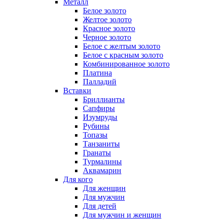
Металл
Белое золото
Желтое золото
Красное золото
Черное золото
Белое с желтым золото
Белое с красным золото
Комбинированное золото
Платина
Палладий
Вставки
Бриллианты
Сапфиры
Изумруды
Рубины
Топазы
Танзаниты
Гранаты
Турмалины
Аквамарин
Для кого
Для женщин
Для мужчин
Для детей
Для мужчин и женщин