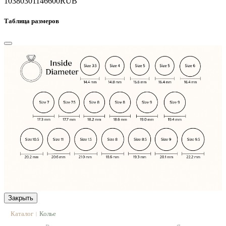
1038030
1146600
RUB
Таблица размеров
Закрыть
Каталог
Колье
|