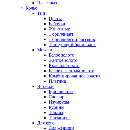
Все серьги
Колье
Тип
Цветы
Бабочки
Животные
1 бриллиант
1 бриллиант и россыпь
Танцующий бриллиант
Металл
Белое золото
Желтое золото
Красное золото
Белое с желтым золото
Комбинированное золото
Платина
Вставки
Бриллианты
Сапфиры
Изумруды
Рубины
Топазы
Танзаниты
Для кого
Для женщин