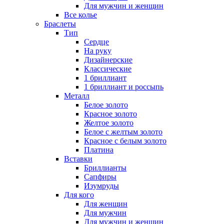
Для мужчин и женщин
Все колье
Браслеты
Тип
Сердце
На руку
Дизайнерские
Классические
1 бриллиант
1 бриллиант и россыпь
Металл
Белое золото
Красное золото
Желтое золото
Белое с желтым золото
Красное с белым золото
Платина
Вставки
Бриллианты
Сапфиры
Изумруды
Для кого
Для женщин
Для мужчин
Для мужчин и женщин