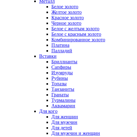
Металл
Белое золото
Желтое золото
Красное золото
Черное золото
Белое с желтым золото
Белое с красным золото
Комбинированное золото
Платина
Палладий
Вставки
Бриллианты
Сапфиры
Изумруды
Рубины
Топазы
Танзаниты
Гранаты
Турмалины
Аквамарин
Для кого
Для женщин
Для мужчин
Для детей
Для мужчин и женщин