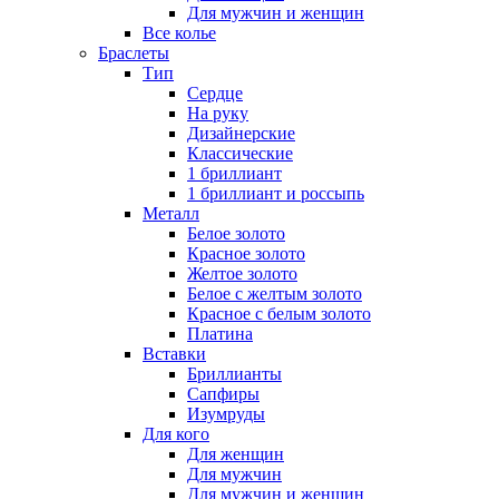
Для мужчин и женщин
Все колье
Браслеты
Тип
Сердце
На руку
Дизайнерские
Классические
1 бриллиант
1 бриллиант и россыпь
Металл
Белое золото
Красное золото
Желтое золото
Белое с желтым золото
Красное с белым золото
Платина
Вставки
Бриллианты
Сапфиры
Изумруды
Для кого
Для женщин
Для мужчин
Для мужчин и женщин