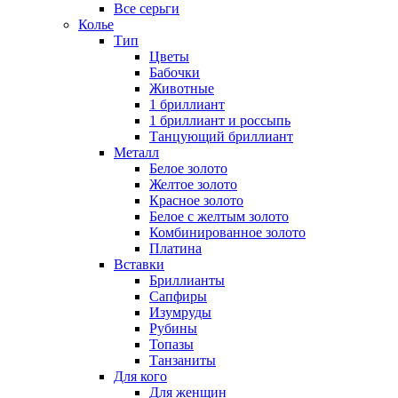
Все серьги
Колье
Тип
Цветы
Бабочки
Животные
1 бриллиант
1 бриллиант и россыпь
Танцующий бриллиант
Металл
Белое золото
Желтое золото
Красное золото
Белое с желтым золото
Комбинированное золото
Платина
Вставки
Бриллианты
Сапфиры
Изумруды
Рубины
Топазы
Танзаниты
Для кого
Для женщин