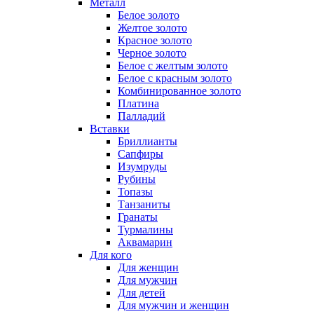
Металл
Белое золото
Желтое золото
Красное золото
Черное золото
Белое с желтым золото
Белое с красным золото
Комбинированное золото
Платина
Палладий
Вставки
Бриллианты
Сапфиры
Изумруды
Рубины
Топазы
Танзаниты
Гранаты
Турмалины
Аквамарин
Для кого
Для женщин
Для мужчин
Для детей
Для мужчин и женщин