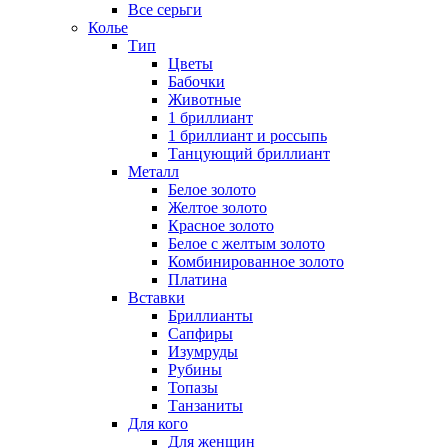
Все серьги
Колье
Тип
Цветы
Бабочки
Животные
1 бриллиант
1 бриллиант и россыпь
Танцующий бриллиант
Металл
Белое золото
Желтое золото
Красное золото
Белое с желтым золото
Комбинированное золото
Платина
Вставки
Бриллианты
Сапфиры
Изумруды
Рубины
Топазы
Танзаниты
Для кого
Для женщин