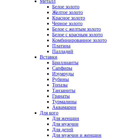
Металл
Белое золото
Желтое золото
Красное золото
Черное золото
Белое с желтым золото
Белое с красным золото
Комбинированное золото
Платина
Палладий
Вставки
Бриллианты
Сапфиры
Изумруды
Рубины
Топазы
Танзаниты
Гранаты
Турмалины
Аквамарин
Для кого
Для женщин
Для мужчин
Для детей
Для мужчин и женщин