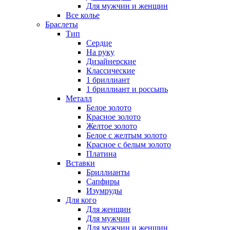
Для мужчин и женщин
Все колье
Браслеты
Тип
Сердце
На руку
Дизайнерские
Классические
1 бриллиант
1 бриллиант и россыпь
Металл
Белое золото
Красное золото
Желтое золото
Белое с желтым золото
Красное с белым золото
Платина
Вставки
Бриллианты
Сапфиры
Изумруды
Для кого
Для женщин
Для мужчин
Для мужчин и женщин