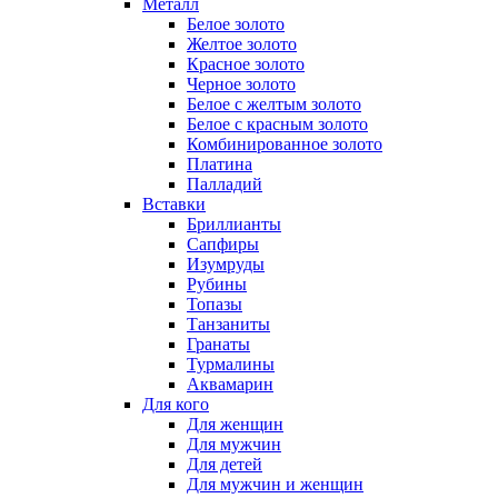
Металл
Белое золото
Желтое золото
Красное золото
Черное золото
Белое с желтым золото
Белое с красным золото
Комбинированное золото
Платина
Палладий
Вставки
Бриллианты
Сапфиры
Изумруды
Рубины
Топазы
Танзаниты
Гранаты
Турмалины
Аквамарин
Для кого
Для женщин
Для мужчин
Для детей
Для мужчин и женщин