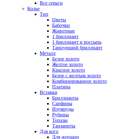
Все серьги
Колье
Тип
Цветы
Бабочки
Животные
1 бриллиант
1 бриллиант и россыпь
Танцующий бриллиант
Металл
Белое золото
Желтое золото
Красное золото
Белое с желтым золото
Комбинированное золото
Платина
Вставки
Бриллианты
Сапфиры
Изумруды
Рубины
Топазы
Танзаниты
Для кого
Для женщин