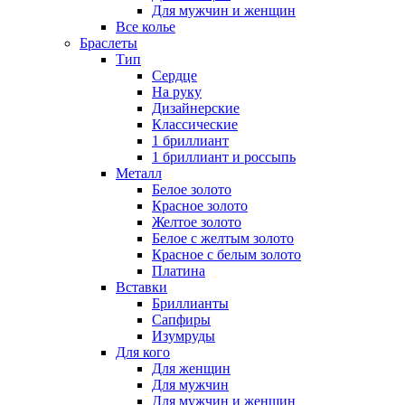
Для мужчин и женщин
Все колье
Браслеты
Тип
Сердце
На руку
Дизайнерские
Классические
1 бриллиант
1 бриллиант и россыпь
Металл
Белое золото
Красное золото
Желтое золото
Белое с желтым золото
Красное с белым золото
Платина
Вставки
Бриллианты
Сапфиры
Изумруды
Для кого
Для женщин
Для мужчин
Для мужчин и женщин