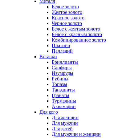
Металл
Белое золото
Желтое золото
Красное золото
Черное золото
Белое с желтым золото
Белое с красным золото
Комбинированное золото
Платина
Палладий
Вставки
Бриллианты
Сапфиры
Изумруды
Рубины
Топазы
Танзаниты
Гранаты
Турмалины
Аквамарин
Для кого
Для женщин
Для мужчин
Для детей
Для мужчин и женщин