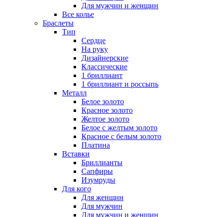
Для мужчин и женщин
Все колье
Браслеты
Тип
Сердце
На руку
Дизайнерские
Классические
1 бриллиант
1 бриллиант и россыпь
Металл
Белое золото
Красное золото
Желтое золото
Белое с желтым золото
Красное с белым золото
Платина
Вставки
Бриллианты
Сапфиры
Изумруды
Для кого
Для женщин
Для мужчин
Для мужчин и женщин