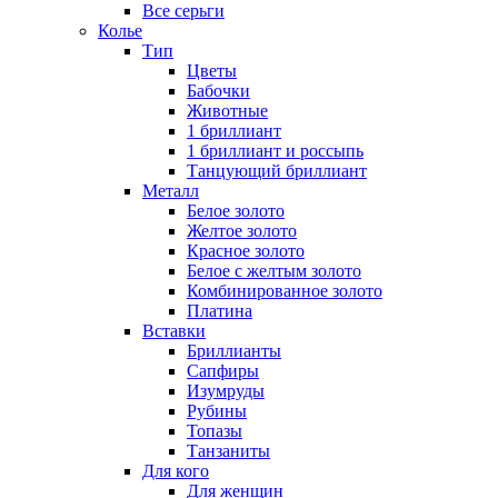
Все серьги
Колье
Тип
Цветы
Бабочки
Животные
1 бриллиант
1 бриллиант и россыпь
Танцующий бриллиант
Металл
Белое золото
Желтое золото
Красное золото
Белое с желтым золото
Комбинированное золото
Платина
Вставки
Бриллианты
Сапфиры
Изумруды
Рубины
Топазы
Танзаниты
Для кого
Для женщин