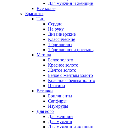
Для мужчин и женщин
Все колье
Браслеты
Тип
Сердце
На руку
Дизайнерские
Классические
1 бриллиант
1 бриллиант и россыпь
Металл
Белое золото
Красное золото
Желтое золото
Белое с желтым золото
Красное с белым золото
Платина
Вставки
Бриллианты
Сапфиры
Изумруды
Для кого
Для женщин
Для мужчин
Для мужчин и женщин