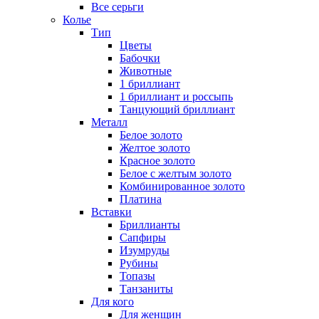
Все серьги
Колье
Тип
Цветы
Бабочки
Животные
1 бриллиант
1 бриллиант и россыпь
Танцующий бриллиант
Металл
Белое золото
Желтое золото
Красное золото
Белое с желтым золото
Комбинированное золото
Платина
Вставки
Бриллианты
Сапфиры
Изумруды
Рубины
Топазы
Танзаниты
Для кого
Для женщин