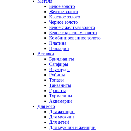
Металл
Белое золото
Желтое золото
Красное золото
Черное золото
Белое с желтым золото
Белое с красным золото
Комбинированное золото
Платина
Палладий
Вставки
Бриллианты
Сапфиры
Изумруды
Рубины
Топазы
Танзаниты
Гранаты
Турмалины
Аквамарин
Для кого
Для женщин
Для мужчин
Для детей
Для мужчин и женщин