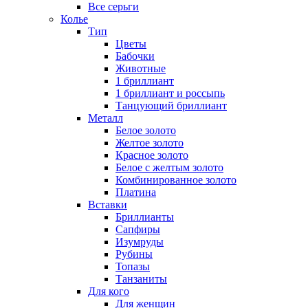
Все серьги
Колье
Тип
Цветы
Бабочки
Животные
1 бриллиант
1 бриллиант и россыпь
Танцующий бриллиант
Металл
Белое золото
Желтое золото
Красное золото
Белое с желтым золото
Комбинированное золото
Платина
Вставки
Бриллианты
Сапфиры
Изумруды
Рубины
Топазы
Танзаниты
Для кого
Для женщин