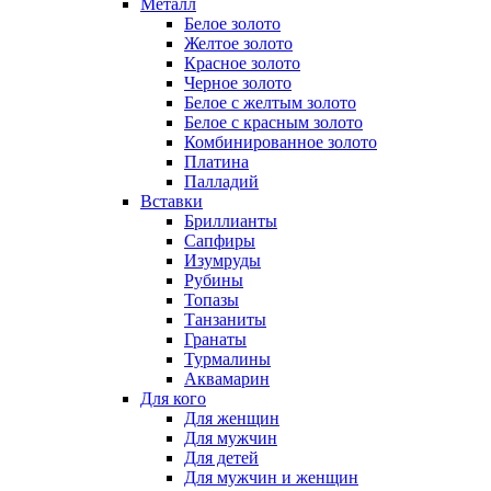
Металл
Белое золото
Желтое золото
Красное золото
Черное золото
Белое с желтым золото
Белое с красным золото
Комбинированное золото
Платина
Палладий
Вставки
Бриллианты
Сапфиры
Изумруды
Рубины
Топазы
Танзаниты
Гранаты
Турмалины
Аквамарин
Для кого
Для женщин
Для мужчин
Для детей
Для мужчин и женщин