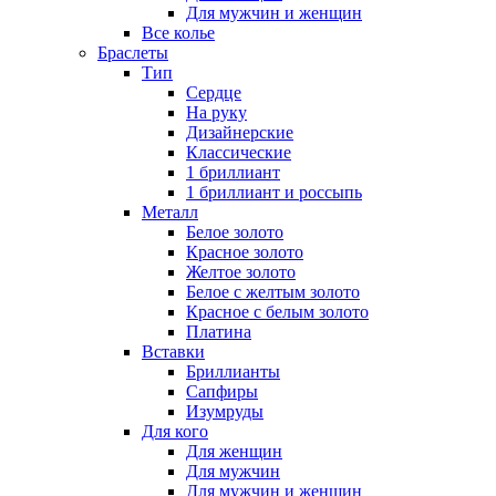
Для мужчин и женщин
Все колье
Браслеты
Тип
Сердце
На руку
Дизайнерские
Классические
1 бриллиант
1 бриллиант и россыпь
Металл
Белое золото
Красное золото
Желтое золото
Белое с желтым золото
Красное с белым золото
Платина
Вставки
Бриллианты
Сапфиры
Изумруды
Для кого
Для женщин
Для мужчин
Для мужчин и женщин