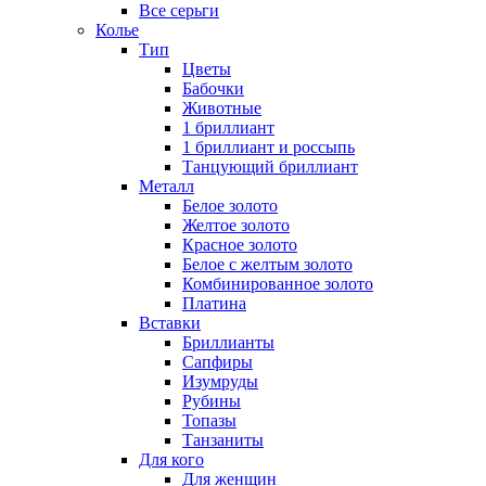
Все серьги
Колье
Тип
Цветы
Бабочки
Животные
1 бриллиант
1 бриллиант и россыпь
Танцующий бриллиант
Металл
Белое золото
Желтое золото
Красное золото
Белое с желтым золото
Комбинированное золото
Платина
Вставки
Бриллианты
Сапфиры
Изумруды
Рубины
Топазы
Танзаниты
Для кого
Для женщин