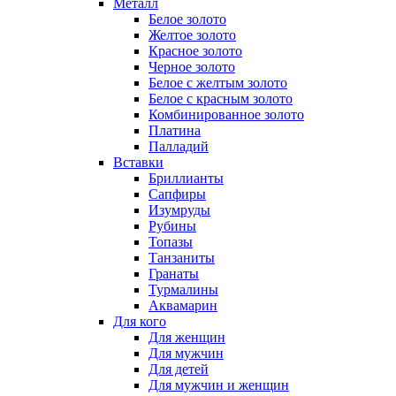
Металл
Белое золото
Желтое золото
Красное золото
Черное золото
Белое с желтым золото
Белое с красным золото
Комбинированное золото
Платина
Палладий
Вставки
Бриллианты
Сапфиры
Изумруды
Рубины
Топазы
Танзаниты
Гранаты
Турмалины
Аквамарин
Для кого
Для женщин
Для мужчин
Для детей
Для мужчин и женщин