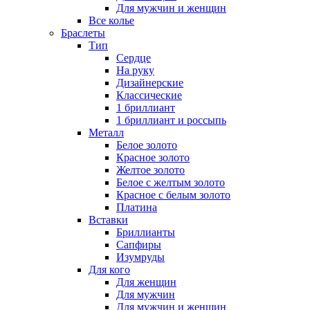
Для мужчин и женщин
Все колье
Браслеты
Тип
Сердце
На руку
Дизайнерские
Классические
1 бриллиант
1 бриллиант и россыпь
Металл
Белое золото
Красное золото
Желтое золото
Белое с желтым золото
Красное с белым золото
Платина
Вставки
Бриллианты
Сапфиры
Изумруды
Для кого
Для женщин
Для мужчин
Для мужчин и женщин