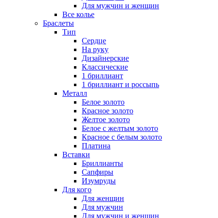
Для мужчин и женщин
Все колье
Браслеты
Тип
Сердце
На руку
Дизайнерские
Классические
1 бриллиант
1 бриллиант и россыпь
Металл
Белое золото
Красное золото
Желтое золото
Белое с желтым золото
Красное с белым золото
Платина
Вставки
Бриллианты
Сапфиры
Изумруды
Для кого
Для женщин
Для мужчин
Для мужчин и женщин