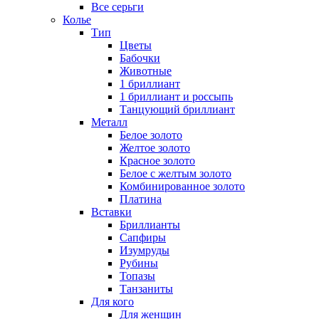
Все серьги
Колье
Тип
Цветы
Бабочки
Животные
1 бриллиант
1 бриллиант и россыпь
Танцующий бриллиант
Металл
Белое золото
Желтое золото
Красное золото
Белое с желтым золото
Комбинированное золото
Платина
Вставки
Бриллианты
Сапфиры
Изумруды
Рубины
Топазы
Танзаниты
Для кого
Для женщин