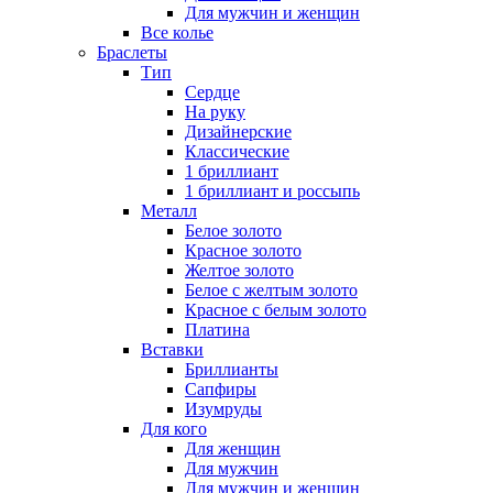
Для мужчин и женщин
Все колье
Браслеты
Тип
Сердце
На руку
Дизайнерские
Классические
1 бриллиант
1 бриллиант и россыпь
Металл
Белое золото
Красное золото
Желтое золото
Белое с желтым золото
Красное с белым золото
Платина
Вставки
Бриллианты
Сапфиры
Изумруды
Для кого
Для женщин
Для мужчин
Для мужчин и женщин