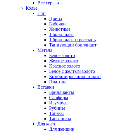
Все серьги
Колье
Тип
Цветы
Бабочки
Животные
1 бриллиант
1 бриллиант и россыпь
Танцующий бриллиант
Металл
Белое золото
Желтое золото
Красное золото
Белое с желтым золото
Комбинированное золото
Платина
Вставки
Бриллианты
Сапфиры
Изумруды
Рубины
Топазы
Танзаниты
Для кого
Для женщин