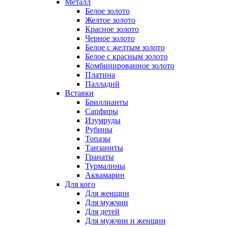
Металл
Белое золото
Желтое золото
Красное золото
Черное золото
Белое с желтым золото
Белое с красным золото
Комбинированное золото
Платина
Палладий
Вставки
Бриллианты
Сапфиры
Изумруды
Рубины
Топазы
Танзаниты
Гранаты
Турмалины
Аквамарин
Для кого
Для женщин
Для мужчин
Для детей
Для мужчин и женщин