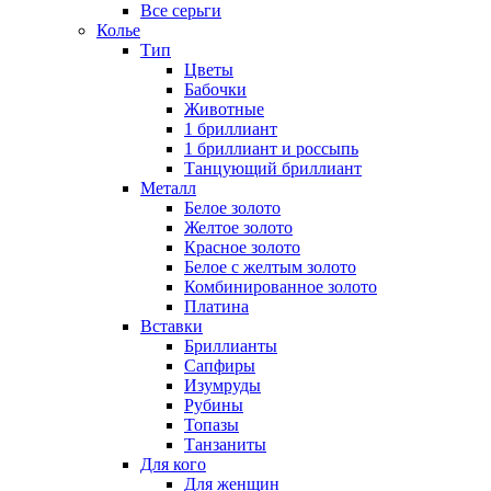
Все серьги
Колье
Тип
Цветы
Бабочки
Животные
1 бриллиант
1 бриллиант и россыпь
Танцующий бриллиант
Металл
Белое золото
Желтое золото
Красное золото
Белое с желтым золото
Комбинированное золото
Платина
Вставки
Бриллианты
Сапфиры
Изумруды
Рубины
Топазы
Танзаниты
Для кого
Для женщин