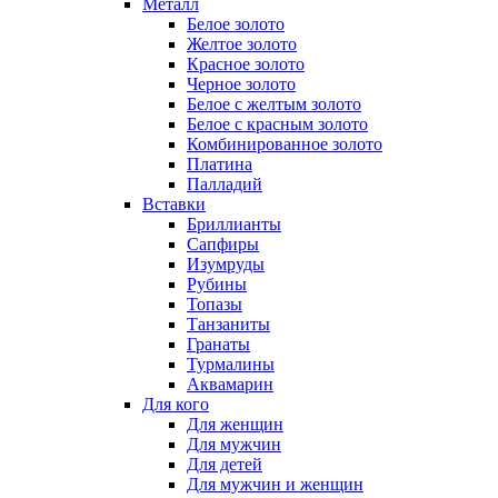
Металл
Белое золото
Желтое золото
Красное золото
Черное золото
Белое с желтым золото
Белое с красным золото
Комбинированное золото
Платина
Палладий
Вставки
Бриллианты
Сапфиры
Изумруды
Рубины
Топазы
Танзаниты
Гранаты
Турмалины
Аквамарин
Для кого
Для женщин
Для мужчин
Для детей
Для мужчин и женщин