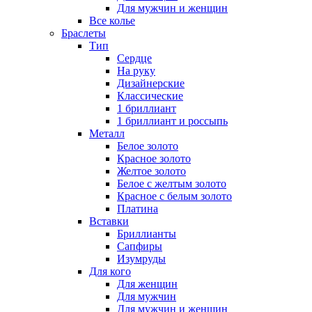
Для мужчин и женщин
Все колье
Браслеты
Тип
Сердце
На руку
Дизайнерские
Классические
1 бриллиант
1 бриллиант и россыпь
Металл
Белое золото
Красное золото
Желтое золото
Белое с желтым золото
Красное с белым золото
Платина
Вставки
Бриллианты
Сапфиры
Изумруды
Для кого
Для женщин
Для мужчин
Для мужчин и женщин