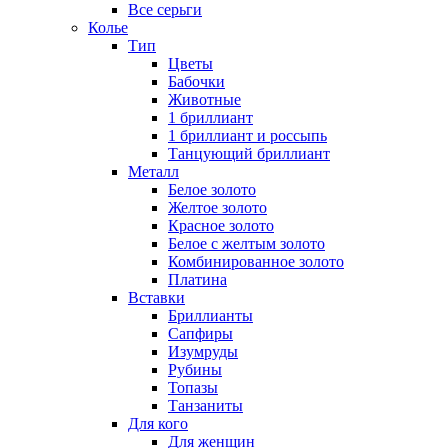
Все серьги
Колье
Тип
Цветы
Бабочки
Животные
1 бриллиант
1 бриллиант и россыпь
Танцующий бриллиант
Металл
Белое золото
Желтое золото
Красное золото
Белое с желтым золото
Комбинированное золото
Платина
Вставки
Бриллианты
Сапфиры
Изумруды
Рубины
Топазы
Танзаниты
Для кого
Для женщин