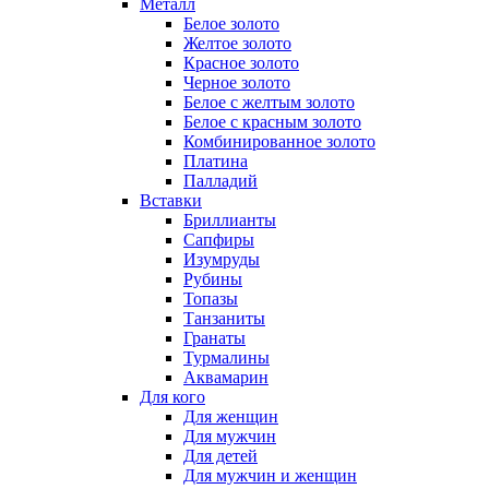
Металл
Белое золото
Желтое золото
Красное золото
Черное золото
Белое с желтым золото
Белое с красным золото
Комбинированное золото
Платина
Палладий
Вставки
Бриллианты
Сапфиры
Изумруды
Рубины
Топазы
Танзаниты
Гранаты
Турмалины
Аквамарин
Для кого
Для женщин
Для мужчин
Для детей
Для мужчин и женщин