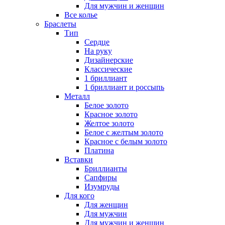
Для мужчин и женщин
Все колье
Браслеты
Тип
Сердце
На руку
Дизайнерские
Классические
1 бриллиант
1 бриллиант и россыпь
Металл
Белое золото
Красное золото
Желтое золото
Белое с желтым золото
Красное с белым золото
Платина
Вставки
Бриллианты
Сапфиры
Изумруды
Для кого
Для женщин
Для мужчин
Для мужчин и женщин