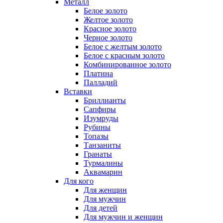
Металл
Белое золото
Желтое золото
Красное золото
Черное золото
Белое с желтым золото
Белое с красным золото
Комбинированное золото
Платина
Палладий
Вставки
Бриллианты
Сапфиры
Изумруды
Рубины
Топазы
Танзаниты
Гранаты
Турмалины
Аквамарин
Для кого
Для женщин
Для мужчин
Для детей
Для мужчин и женщин