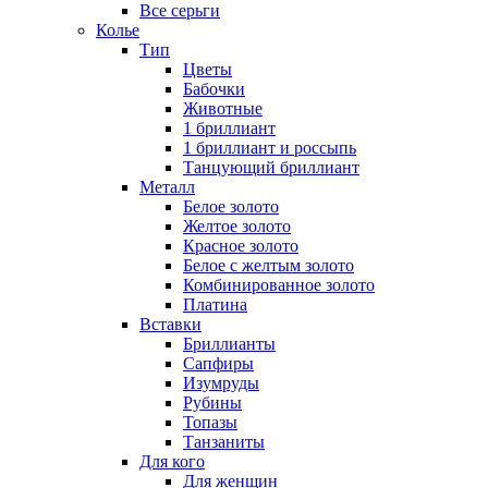
Все серьги
Колье
Тип
Цветы
Бабочки
Животные
1 бриллиант
1 бриллиант и россыпь
Танцующий бриллиант
Металл
Белое золото
Желтое золото
Красное золото
Белое с желтым золото
Комбинированное золото
Платина
Вставки
Бриллианты
Сапфиры
Изумруды
Рубины
Топазы
Танзаниты
Для кого
Для женщин