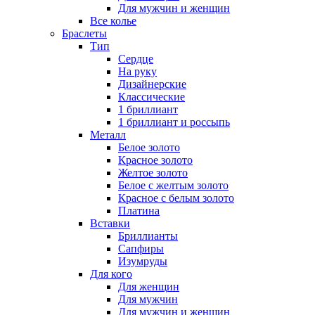
Для мужчин и женщин
Все колье
Браслеты
Тип
Сердце
На руку
Дизайнерские
Классические
1 бриллиант
1 бриллиант и россыпь
Металл
Белое золото
Красное золото
Желтое золото
Белое с желтым золото
Красное с белым золото
Платина
Вставки
Бриллианты
Сапфиры
Изумруды
Для кого
Для женщин
Для мужчин
Для мужчин и женщин