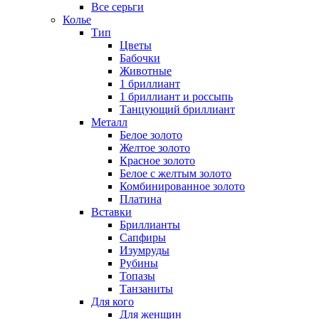
Все серьги
Колье
Тип
Цветы
Бабочки
Животные
1 бриллиант
1 бриллиант и россыпь
Танцующий бриллиант
Металл
Белое золото
Желтое золото
Красное золото
Белое с желтым золото
Комбинированное золото
Платина
Вставки
Бриллианты
Сапфиры
Изумруды
Рубины
Топазы
Танзаниты
Для кого
Для женщин