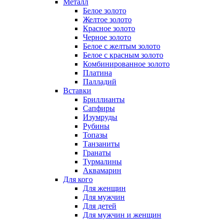
Металл
Белое золото
Желтое золото
Красное золото
Черное золото
Белое с желтым золото
Белое с красным золото
Комбинированное золото
Платина
Палладий
Вставки
Бриллианты
Сапфиры
Изумруды
Рубины
Топазы
Танзаниты
Гранаты
Турмалины
Аквамарин
Для кого
Для женщин
Для мужчин
Для детей
Для мужчин и женщин