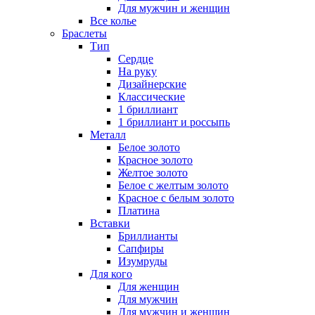
Для мужчин и женщин
Все колье
Браслеты
Тип
Сердце
На руку
Дизайнерские
Классические
1 бриллиант
1 бриллиант и россыпь
Металл
Белое золото
Красное золото
Желтое золото
Белое с желтым золото
Красное с белым золото
Платина
Вставки
Бриллианты
Сапфиры
Изумруды
Для кого
Для женщин
Для мужчин
Для мужчин и женщин