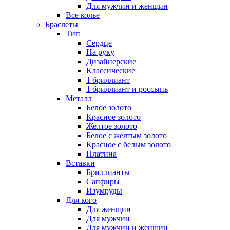
Для мужчин и женщин
Все колье
Браслеты
Тип
Сердце
На руку
Дизайнерские
Классические
1 бриллиант
1 бриллиант и россыпь
Металл
Белое золото
Красное золото
Желтое золото
Белое с желтым золото
Красное с белым золото
Платина
Вставки
Бриллианты
Сапфиры
Изумруды
Для кого
Для женщин
Для мужчин
Для мужчин и женщин