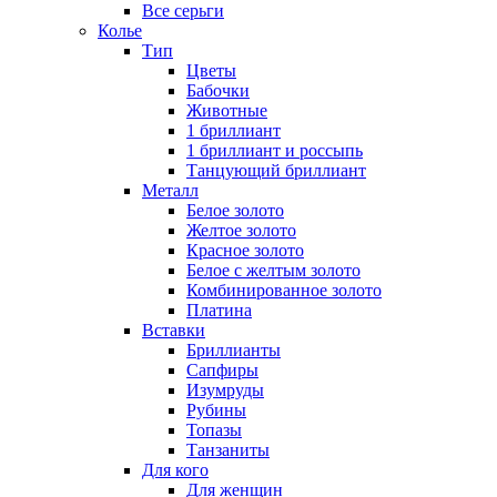
Все серьги
Колье
Тип
Цветы
Бабочки
Животные
1 бриллиант
1 бриллиант и россыпь
Танцующий бриллиант
Металл
Белое золото
Желтое золото
Красное золото
Белое с желтым золото
Комбинированное золото
Платина
Вставки
Бриллианты
Сапфиры
Изумруды
Рубины
Топазы
Танзаниты
Для кого
Для женщин