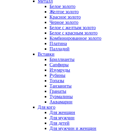
Металл
Белое золото
Желтое золото
Красное золото
Черное золото
Белое с желтым золото
Белое с красным золото
Комбинированное золото
Платина
Палладий
Вставки
Бриллианты
Сапфиры
Изумруды
Рубины
Топазы
Танзаниты
Гранаты
Турмалины
Аквамарин
Для кого
Для женщин
Для мужчин
Для детей
Для мужчин и женщин