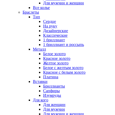
Для мужчин и женщин
Все колье
Браслеты
Тип
Сердце
На руку
Дизайнерские
Классические
1 бриллиант
1 бриллиант и россыпь
Металл
Белое золото
Красное золото
Желтое золото
Белое с желтым золото
Красное с белым золото
Платина
Вставки
Бриллианты
Сапфиры
Изумруды
Для кого
Для женщин
Для мужчин
Для мужчин и женщин