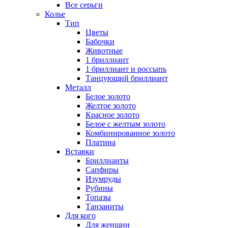
Все серьги
Колье
Тип
Цветы
Бабочки
Животные
1 бриллиант
1 бриллиант и россыпь
Танцующий бриллиант
Металл
Белое золото
Желтое золото
Красное золото
Белое с желтым золото
Комбинированное золото
Платина
Вставки
Бриллианты
Сапфиры
Изумруды
Рубины
Топазы
Танзаниты
Для кого
Для женщин