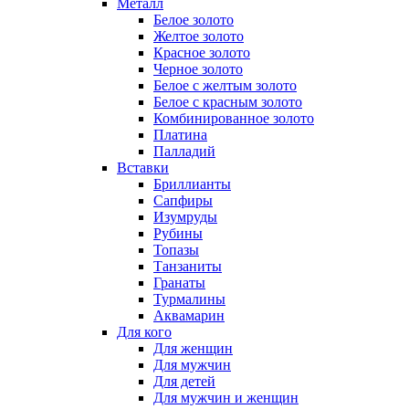
Металл
Белое золото
Желтое золото
Красное золото
Черное золото
Белое с желтым золото
Белое с красным золото
Комбинированное золото
Платина
Палладий
Вставки
Бриллианты
Сапфиры
Изумруды
Рубины
Топазы
Танзаниты
Гранаты
Турмалины
Аквамарин
Для кого
Для женщин
Для мужчин
Для детей
Для мужчин и женщин