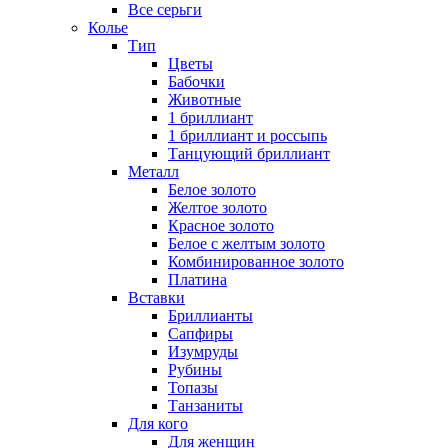
Все серьги
Колье
Тип
Цветы
Бабочки
Животные
1 бриллиант
1 бриллиант и россыпь
Танцующий бриллиант
Металл
Белое золото
Желтое золото
Красное золото
Белое с желтым золото
Комбинированное золото
Платина
Вставки
Бриллианты
Сапфиры
Изумруды
Рубины
Топазы
Танзаниты
Для кого
Для женщин