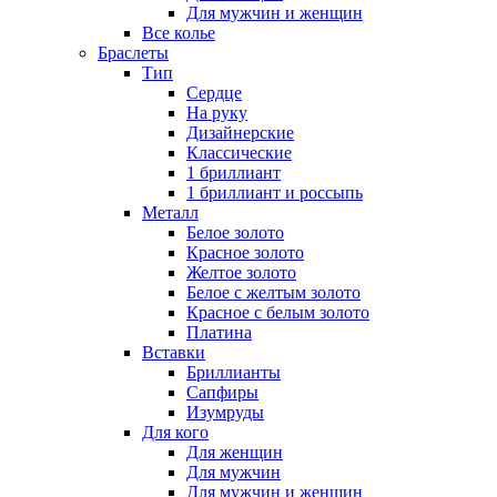
Для мужчин и женщин
Все колье
Браслеты
Тип
Сердце
На руку
Дизайнерские
Классические
1 бриллиант
1 бриллиант и россыпь
Металл
Белое золото
Красное золото
Желтое золото
Белое с желтым золото
Красное с белым золото
Платина
Вставки
Бриллианты
Сапфиры
Изумруды
Для кого
Для женщин
Для мужчин
Для мужчин и женщин