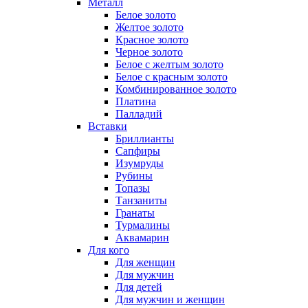
Металл
Белое золото
Желтое золото
Красное золото
Черное золото
Белое с желтым золото
Белое с красным золото
Комбинированное золото
Платина
Палладий
Вставки
Бриллианты
Сапфиры
Изумруды
Рубины
Топазы
Танзаниты
Гранаты
Турмалины
Аквамарин
Для кого
Для женщин
Для мужчин
Для детей
Для мужчин и женщин