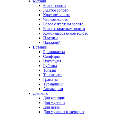
Металл
Белое золото
Желтое золото
Красное золото
Черное золото
Белое с желтым золото
Белое с красным золото
Комбинированное золото
Платина
Палладий
Вставки
Бриллианты
Сапфиры
Изумруды
Рубины
Топазы
Танзаниты
Гранаты
Турмалины
Аквамарин
Для кого
Для женщин
Для мужчин
Для детей
Для мужчин и женщин