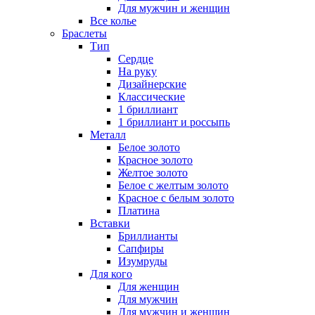
Для мужчин и женщин
Все колье
Браслеты
Тип
Сердце
На руку
Дизайнерские
Классические
1 бриллиант
1 бриллиант и россыпь
Металл
Белое золото
Красное золото
Желтое золото
Белое с желтым золото
Красное с белым золото
Платина
Вставки
Бриллианты
Сапфиры
Изумруды
Для кого
Для женщин
Для мужчин
Для мужчин и женщин