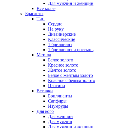
Для мужчин и женщин
Все колье
Браслеты
Тип
Сердце
На руку
Дизайнерские
Классические
1 бриллиант
1 бриллиант и россыпь
Металл
Белое золото
Красное золото
Желтое золото
Белое с желтым золото
Красное с белым золото
Платина
Вставки
Бриллианты
Сапфиры
Изумруды
Для кого
Для женщин
Для мужчин
Для мужчин и женщин