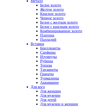
Металл
Белое золото
Желтое золото
Красное золото
Черное золото
Белое с желтым золото
Белое с красным золото
Комбинированное золото
Платина
Палладий
Вставки
Бриллианты
Сапфиры
Изумруды
Рубины
Топазы
Танзаниты
Гранаты
Турмалины
Аквамарин
Для кого
Для женщин
Для мужчин
Для детей
Для мужчин и женщин