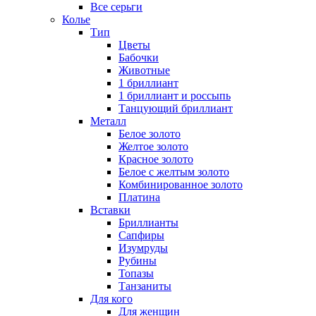
Все серьги
Колье
Тип
Цветы
Бабочки
Животные
1 бриллиант
1 бриллиант и россыпь
Танцующий бриллиант
Металл
Белое золото
Желтое золото
Красное золото
Белое с желтым золото
Комбинированное золото
Платина
Вставки
Бриллианты
Сапфиры
Изумруды
Рубины
Топазы
Танзаниты
Для кого
Для женщин