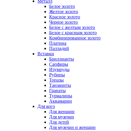
Металл
Белое золото
Желтое золото
Красное золото
Черное золото
Белое с желтым золото
Белое с красным золото
Комбинированное золото
Платина
Палладий
Вставки
Бриллианты
Сапфиры
Изумруды
Рубины
Топазы
Танзаниты
Гранаты
Турмалины
Аквамарин
Для кого
Для женщин
Для мужчин
Для детей
Для мужчин и женщин