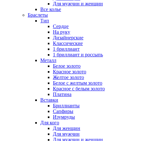
Для мужчин и женщин
Все колье
Браслеты
Тип
Сердце
На руку
Дизайнерские
Классические
1 бриллиант
1 бриллиант и россыпь
Металл
Белое золото
Красное золото
Желтое золото
Белое с желтым золото
Красное с белым золото
Платина
Вставки
Бриллианты
Сапфиры
Изумруды
Для кого
Для женщин
Для мужчин
Для мужчин и женщин