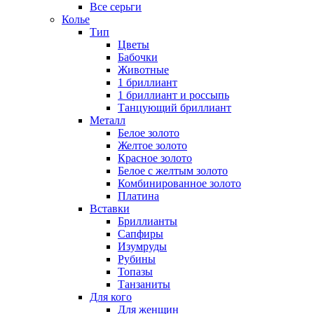
Все серьги
Колье
Тип
Цветы
Бабочки
Животные
1 бриллиант
1 бриллиант и россыпь
Танцующий бриллиант
Металл
Белое золото
Желтое золото
Красное золото
Белое с желтым золото
Комбинированное золото
Платина
Вставки
Бриллианты
Сапфиры
Изумруды
Рубины
Топазы
Танзаниты
Для кого
Для женщин