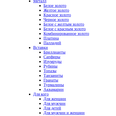
Металл
Белое золото
Желтое золото
Красное золото
Черное золото
Белое с желтым золото
Белое с красным золото
Комбинированное золото
Платина
Палладий
Вставки
Бриллианты
Сапфиры
Изумруды
Рубины
Топазы
Танзаниты
Гранаты
Турмалины
Аквамарин
Для кого
Для женщин
Для мужчин
Для детей
Для мужчин и женщин