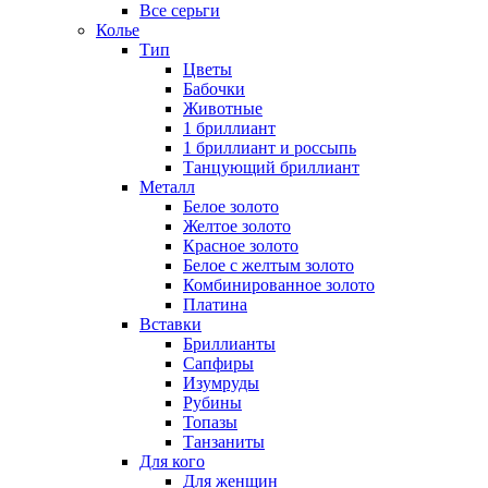
Все серьги
Колье
Тип
Цветы
Бабочки
Животные
1 бриллиант
1 бриллиант и россыпь
Танцующий бриллиант
Металл
Белое золото
Желтое золото
Красное золото
Белое с желтым золото
Комбинированное золото
Платина
Вставки
Бриллианты
Сапфиры
Изумруды
Рубины
Топазы
Танзаниты
Для кого
Для женщин