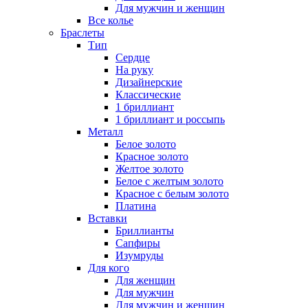
Для мужчин и женщин
Все колье
Браслеты
Тип
Сердце
На руку
Дизайнерские
Классические
1 бриллиант
1 бриллиант и россыпь
Металл
Белое золото
Красное золото
Желтое золото
Белое с желтым золото
Красное с белым золото
Платина
Вставки
Бриллианты
Сапфиры
Изумруды
Для кого
Для женщин
Для мужчин
Для мужчин и женщин