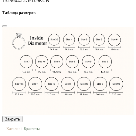
132994.4
157665.9
RUB
Таблица размеров
Закрыть
Каталог
Браслеты
|