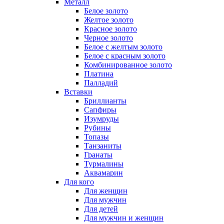
Металл
Белое золото
Желтое золото
Красное золото
Черное золото
Белое с желтым золото
Белое с красным золото
Комбинированное золото
Платина
Палладий
Вставки
Бриллианты
Сапфиры
Изумруды
Рубины
Топазы
Танзаниты
Гранаты
Турмалины
Аквамарин
Для кого
Для женщин
Для мужчин
Для детей
Для мужчин и женщин