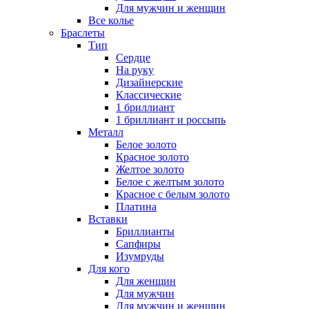
Для мужчин и женщин
Все колье
Браслеты
Тип
Сердце
На руку
Дизайнерские
Классические
1 бриллиант
1 бриллиант и россыпь
Металл
Белое золото
Красное золото
Желтое золото
Белое с желтым золото
Красное с белым золото
Платина
Вставки
Бриллианты
Сапфиры
Изумруды
Для кого
Для женщин
Для мужчин
Для мужчин и женщин