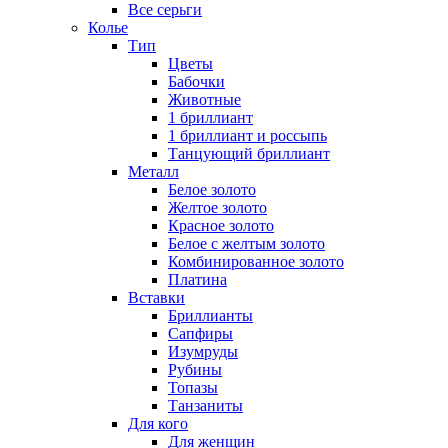
Все серьги
Колье
Тип
Цветы
Бабочки
Животные
1 бриллиант
1 бриллиант и россыпь
Танцующий бриллиант
Металл
Белое золото
Желтое золото
Красное золото
Белое с желтым золото
Комбинированное золото
Платина
Вставки
Бриллианты
Сапфиры
Изумруды
Рубины
Топазы
Танзаниты
Для кого
Для женщин